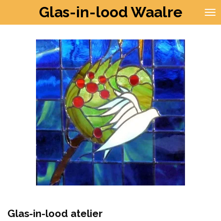
Glas-in-lood Waalre
Ga
direct
naar
de
hoofdinhoud
Glas-in-lood atelier