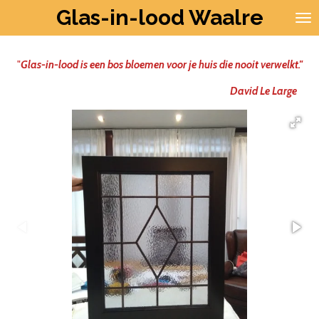
Glas-in-lood Waalre
Ga
direct
naar
de
"
Glas-in-lood is een bos bloemen voor je huis die nooit verwelkt."
hoofdinhoud
David Le Large